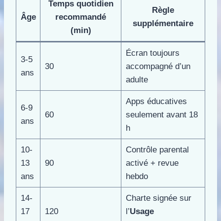
Temps quotidien
Règle
Âge
recommandé
supplémentaire
(min)
Écran toujours
3-5
30
accompagné d’un
ans
adulte
Apps éducatives
6-9
60
seulement avant 18
ans
h
10-
Contrôle parental
13
90
activé + revue
ans
hebdo
14-
Charte signée sur
17
120
l’
Usage