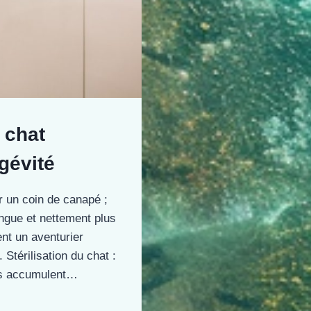
 chat
gévité
r un coin de canapé ;
longue et nettement plus
ent un aventurier
Stérilisation du chat :
res accumulent…