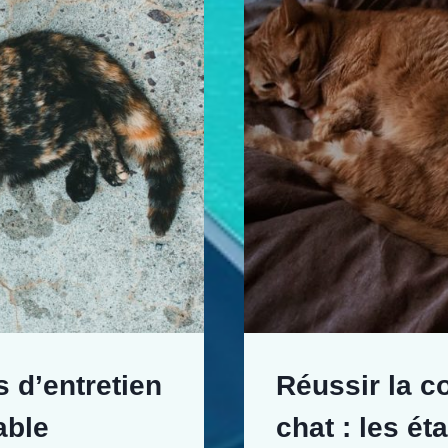
s d’entretien
Réussir la c
able
chat : les é