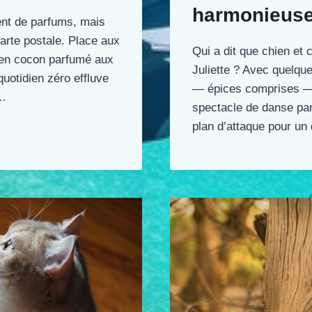
harmonieus
ent de parfums, mais
carte postale. Place aux
Qui a dit que chien et 
e en cocon parfumé aux
Juliette ? Avec quelqu
quotidien zéro effluve
— épices comprises — l
t…
spectacle de danse par
plan d’attaque pour un