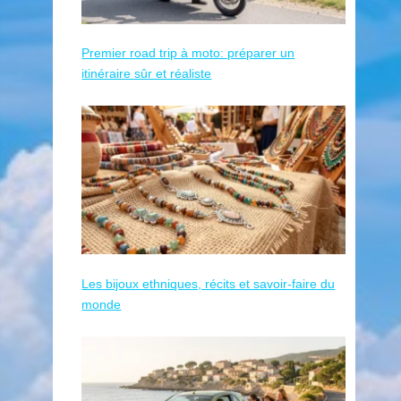
Premier road trip à moto: préparer un
itinéraire sûr et réaliste
Les bijoux ethniques, récits et savoir-faire du
monde