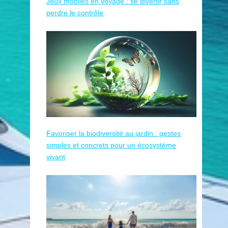
Jeux mobiles en voyage : se divertir sans
perdre le contrôle
Favoriser la biodiversité au jardin : gestes
simples et concrets pour un écosystème
vivant