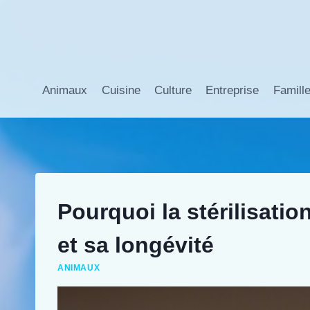
Aller
au
contenu
Animaux
Cuisine
Culture
Entreprise
Famill
Pourquoi la stérilisatio
et sa longévité
ANIMAUX