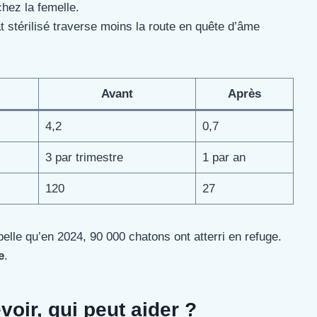
hez la femelle.
at stérilisé traverse moins la route en quête d’âme
Avant
Après
4,2
0,7
3 par trimestre
1 par an
120
27
pelle qu’en 2024, 90 000 chatons ont atterri en refuge.
e
.
oir, qui peut aider ?