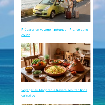
Préparer un voyage itinérant en France sans
courir
Voyager au Maghreb à travers ses traditions
culinaires