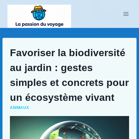
Aller
au
contenu
Favoriser la biodiversité
au jardin : gestes
simples et concrets pour
un écosystème vivant
ANIMAUX