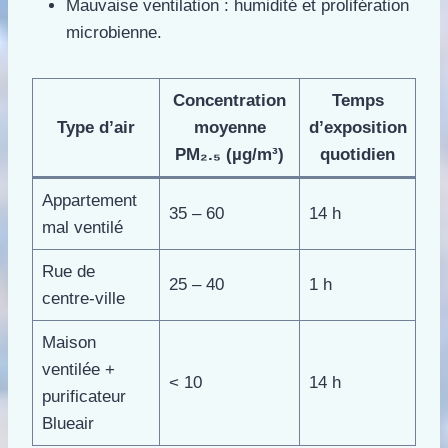
Mauvaise ventilation : humidité et prolifération
microbienne.
Concentration
Temps
Type d’air
moyenne
d’exposition
PM₂.₅ (µg/m³)
quotidien
Appartement
35 – 60
14 h
mal ventilé
Rue de
25 – 40
1 h
centre-ville
Maison
ventilée +
< 10
14 h
purificateur
Blueair