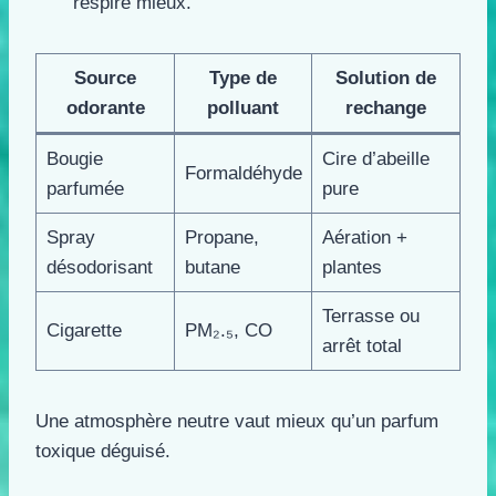
respire mieux.
Source
Type de
Solution de
odorante
polluant
rechange
Bougie
Cire d’abeille
Formaldéhyde
parfumée
pure
Spray
Propane,
Aération +
désodorisant
butane
plantes
Terrasse ou
Cigarette
PM₂.₅, CO
arrêt total
Une atmosphère neutre vaut mieux qu’un parfum
toxique déguisé.