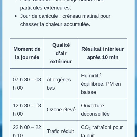
particules extérieures.
Jour de canicule : créneau matinal pour
chasser la chaleur accumulée.
Qualité
Moment de
Résultat intérieur
d’air
la journée
après 10 min
extérieur
Humidité
07 h 30 – 08
Allergènes
équilibrée, PM en
h 00
bas
baisse
12 h 30 – 13
Ouverture
Ozone élevé
h 00
déconseillée
22 h 00 – 22
CO₂ rafraîchi pour
Trafic réduit
h 10
la nuit