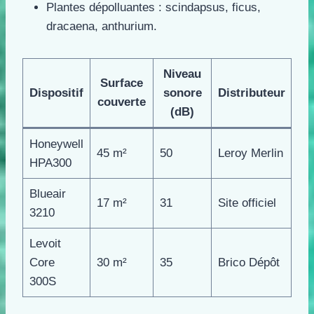
Plantes dépolluantes : scindapsus, ficus,
dracaena, anthurium.
Niveau
Surface
Dispositif
sonore
Distributeur
couverte
(dB)
Honeywell
45 m²
50
Leroy Merlin
HPA300
Blueair
17 m²
31
Site officiel
3210
Levoit
Core
30 m²
35
Brico Dépôt
300S