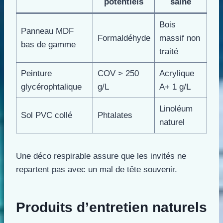
potentiels
saine
Bois
Panneau MDF
Formaldéhyde
massif non
bas de gamme
traité
Peinture
COV > 250
Acrylique
glycérophtalique
g/L
A+ 1 g/L
Linoléum
Sol PVC collé
Phtalates
naturel
Une déco respirable assure que les invités ne
repartent pas avec un mal de tête souvenir.
Produits d’entretien naturels