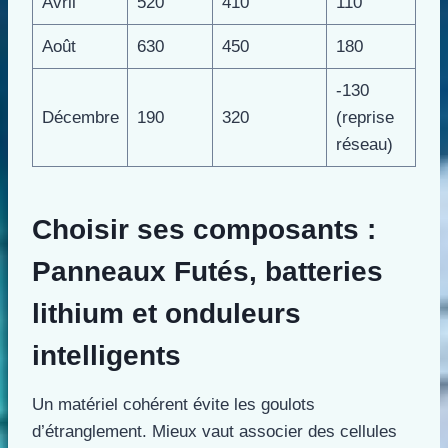
Avril
520
410
110
Août
630
450
180
-130
Décembre
190
320
(reprise
réseau)
Choisir ses composants :
Panneaux Futés, batteries
lithium et onduleurs
intelligents
Un matériel cohérent évite les goulots
d’étranglement. Mieux vaut associer des cellules