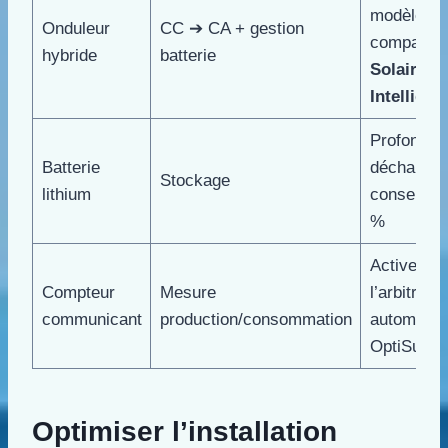
modèle
Onduleur
CC ➔ CA + gestion
compatibl
hybride
batterie
Solaire
Intelligen
Profondeu
Batterie
décharge
Stockage
lithium
conseillée
%
Active
Compteur
Mesure
l’arbitrage
communicant
production/consommation
automatiq
OptiSun
Optimiser l’installation