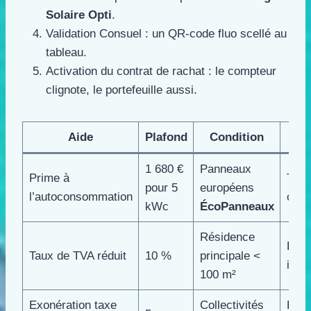
Solaire Opti
.
Validation Consuel : un QR-code fluo scellé au
tableau.
Activation du contrat de rachat : le compteur
clignote, le portefeuille aussi.
Aide
Plafond
Condition
Pai
1 680 €
Panneaux
Prime à
Trim
pour 5
européens
l’autoconsommation
civil
kWc
ÉcoPanneaux
Résidence
Fact
Taux de TVA réduit
10 %
principale <
insta
100 m²
Exonération taxe
Collectivités
Rédu