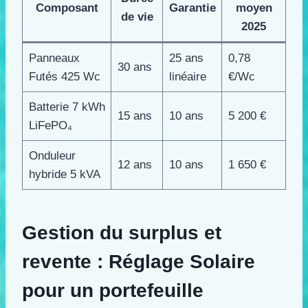
Composant
Garantie
moyen
de vie
2025
Panneaux
25 ans
0,78
30 ans
Futés 425 Wc
linéaire
€/Wc
Batterie 7 kWh
15 ans
10 ans
5 200 €
LiFePO₄
Onduleur
12 ans
10 ans
1 650 €
hybride 5 kVA
Gestion du surplus et
revente : Réglage Solaire
pour un portefeuille