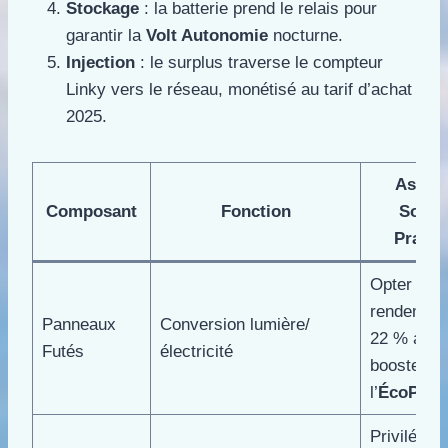
Stockage
: la batterie prend le relais pour
garantir la
Volt Autonomie
nocturne.
Injection
: le surplus traverse le compteur
Linky vers le réseau, monétisé au tarif d’achat
2025.
Astuc
Composant
Fonction
Solair
Pratiq
Opter pou
rendement
Panneaux
Conversion lumière/
22 % afin 
Futés
électricité
booster
l’
ÉcoPann
Privilégier