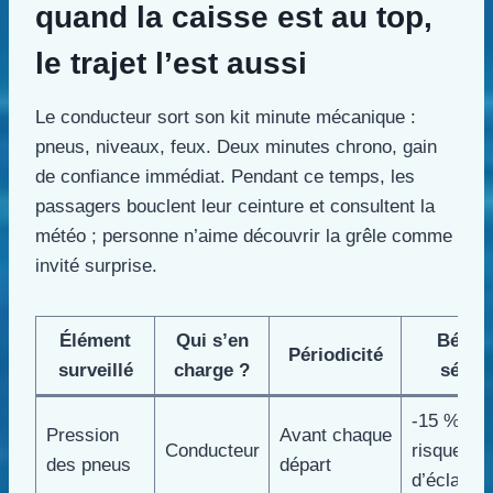
quand la caisse est au top,
le trajet l’est aussi
Le conducteur sort son kit minute mécanique :
pneus, niveaux, feux. Deux minutes chrono, gain
de confiance immédiat. Pendant ce temps, les
passagers bouclent leur ceinture et consultent la
météo ; personne n’aime découvrir la grêle comme
invité surprise.
Élément
Qui s’en
Bénéf
Périodicité
surveillé
charge ?
sécuri
-15 % de
Pression
Avant chaque
Conducteur
risques
des pneus
départ
d’éclatem