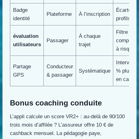
Badge
Écarte 9 
Plateforme
À l’inscription
identité
profils do
Filtre les
évaluation
À chaque
Passager
comporte
utilisateurs
trajet
à risque
Interventi
Partage
Conducteur
Systématique
% plus ra
GPS
& passager
en cas d’a
Bonus coaching conduite
L’appli calcule un score VR2+ : au-delà de 90/100
trois mois d’affilée ? L’assureur offre 10 € de
cashback mensuel. La pédagogie paye,