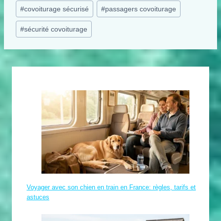
#
covoiturage sécurisé
#
passagers covoiturage
la
publication :
#
sécurité covoiturage
Voyager avec son chien en train en France: règles, tarifs et
astuces