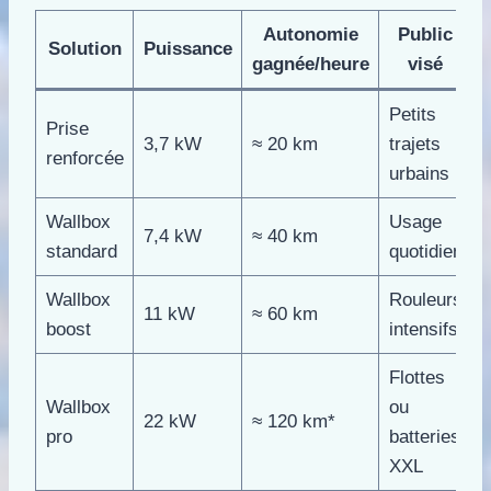
Autonomie
Public
Solution
Puissance
gagnée/heure
visé
Petits
Prise
3,7 kW
≈ 20 km
trajets
renforcée
urbains
Wallbox
Usage
7,4 kW
≈ 40 km
standard
quotidien
Wallbox
Rouleurs
11 kW
≈ 60 km
boost
intensifs
Flottes
Wallbox
ou
22 kW
≈ 120 km*
pro
batteries
XXL