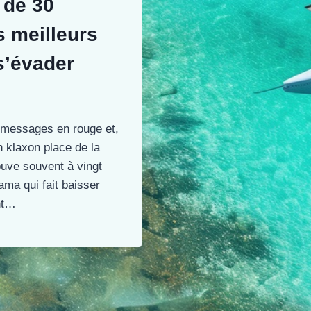
 de 30
s meilleurs
s’évader
e messages en rouge et,
n klaxon place de la
ouve souvent à vingt
ma qui fait baisser
ent…