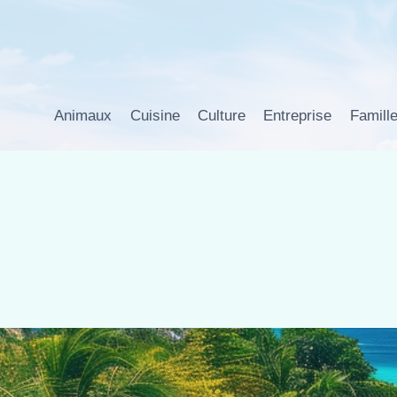
Aller
au
contenu
Animaux
Cuisine
Culture
Entreprise
Famill