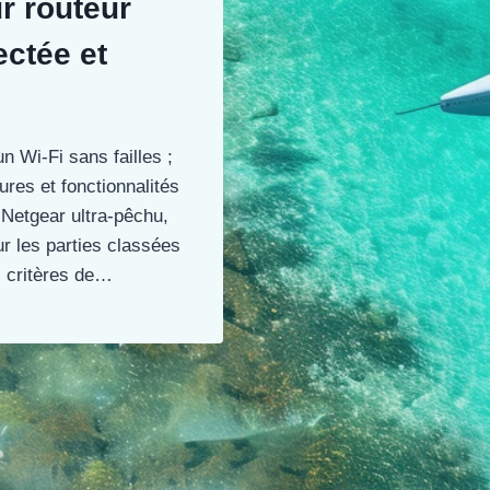
r routeur
ctée et
 Wi-Fi sans failles ;
ures et fonctionnalités
n Netgear ultra-pêchu,
ur les parties classées
es critères de…