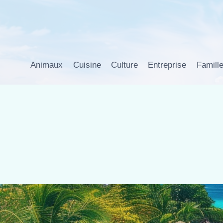
Aller
au
contenu
Animaux
Cuisine
Culture
Entreprise
Famill