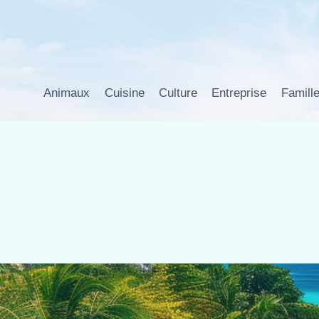
Aller
au
contenu
Animaux
Cuisine
Culture
Entreprise
Famill