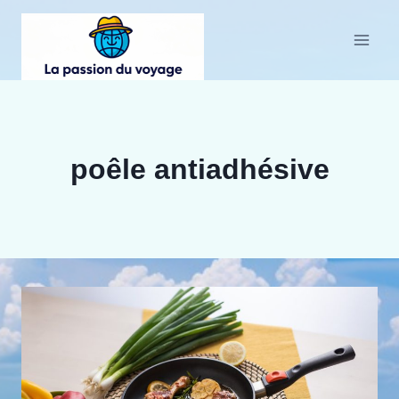
Aller
au
contenu
poêle antiadhésive