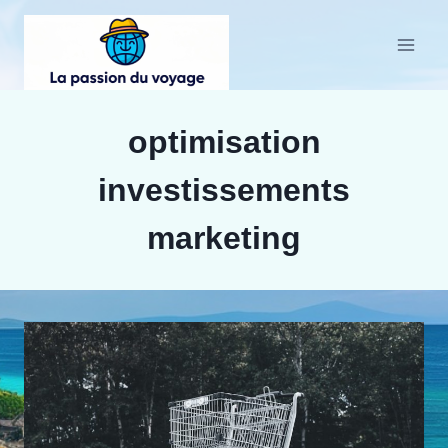
Aller
au
contenu
optimisation
investissements
marketing