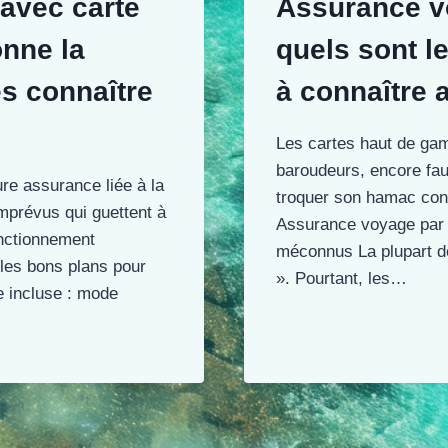
avec carte
Assurance vo
onne la
quels sont le
es connaître
à connaître a
Les cartes haut de ga
baroudeurs, encore faut
ure assurance liée à la
troquer son hamac contr
imprévus qui guettent à
Assurance voyage par 
onctionnement
méconnus La plupart de
 les bons plans pour
». Pourtant, les…
 incluse : mode