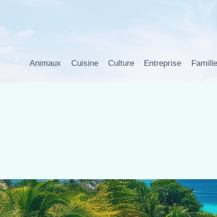
Aller
au
contenu
Animaux
Cuisine
Culture
Entreprise
Famill