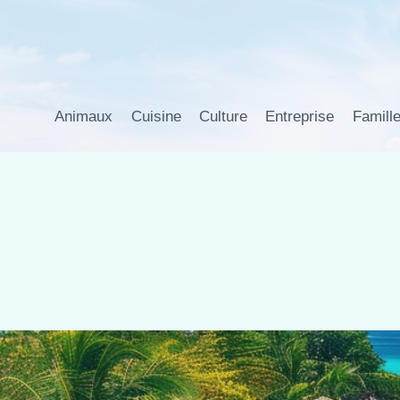
Aller
au
contenu
Animaux
Cuisine
Culture
Entreprise
Famill