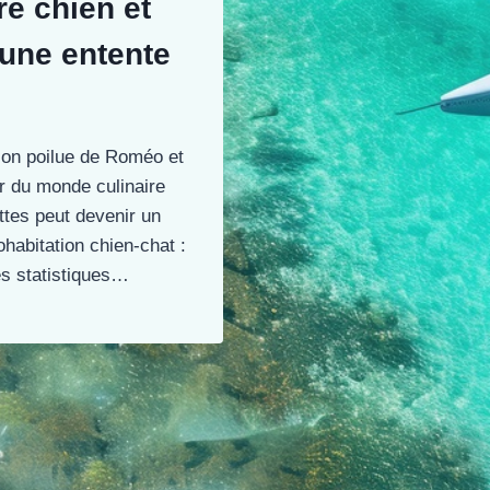
re chien et
 une entente
sion poilue de Roméo et
r du monde culinaire
tes peut devenir un
habitation chien-chat :
es statistiques…