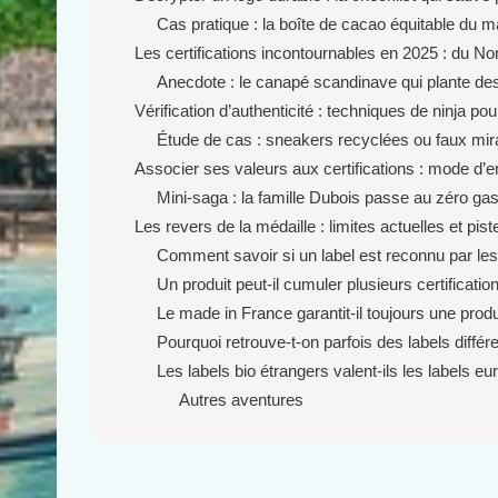
Cas pratique : la boîte de cacao équitable du m
Les certifications incontournables en 2025 : du N
Anecdote : le canapé scandinave qui plante de
Vérification d’authenticité : techniques de ninja 
Étude de cas : sneakers recyclées ou faux mir
Associer ses valeurs aux certifications : mode d’e
Mini-saga : la famille Dubois passe au zéro gas
Les revers de la médaille : limites actuelles et pis
Comment savoir si un label est reconnu par les
Un produit peut-il cumuler plusieurs certificatio
Le made in France garantit-il toujours une prod
Pourquoi retrouve-t-on parfois des labels différe
Les labels bio étrangers valent-ils les labels e
Autres aventures