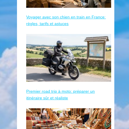
Voyager avec son chien en train en France:
règles, tarifs et astuces
Premier road trip à moto: préparer un
itinéraire sûr et réaliste