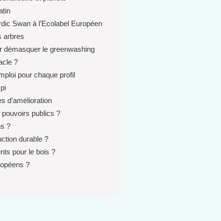
atin
ordic Swan à l’Ecolabel Européen
s arbres
pour démasquer le greenwashing
acle ?
mploi pour chaque profil
pi
tes d’amélioration
 pouvoirs publics ?
ns ?
uction durable ?
nts pour le bois ?
uropéens ?