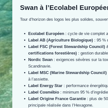
Swan à l’Ecolabel Europée
Tour d’horizon des logos les plus solides, souve
Ecolabel Européen
: cycle de vie complet a
Label AB (Agriculture Biologique)
: 95 % 
Label FSC (Forest Stewardship Council)
certifications forestières)
: gestion durabl
Nordic Swan
: exigences sévères sur la toxi
Scandinavie.
Label MSC (Marine Stewardship Council)
à l’assiette.
Label Energy Star
: performance énergétique
Label Cosmébio
: minimum 95 % d’ingrédie
Label Origine France Garantie
: plus de 50
principale réalisée dans l’Hexagone.