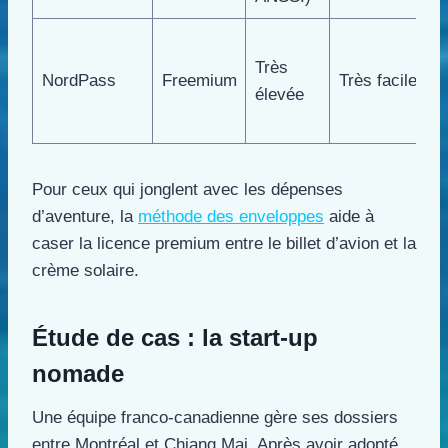
2
Très
i
NordPass
Freemium
Très facile
élevée
V
o
Pour ceux qui jonglent avec les dépenses
d’aventure, la
méthode des enveloppes
aide à
caser la licence premium entre le billet d’avion et la
crème solaire.
Étude de cas : la start-up
nomade
Une équipe franco-canadienne gère ses dossiers
entre Montréal et Chiang Mai. Après avoir adopté