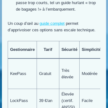
passe trop courts, tel un guide hurlant « trop
de bagages !» à l’embarquement.
Un coup d’œil au
guide complet
permet
d’apprivoiser ces options sans escale technique.
Gestionnaire
Tarif
Sécurité
Simplicité
v
O
Très
s
KeePass
Gratuit
Modérée
élevée
h
t
Élevée
P
LockPass
39 €/an
(certif.
Facile
f
ANSSI)
s